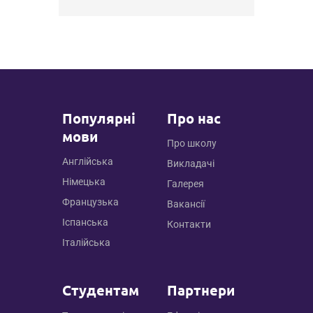
ГОЛЛАНДСЬКА
ГРЕЦЬКА
ДАНСЬКА МОВА
ЕСТОНСЬКА
Популярні
Про нас
ІРЛАНДСЬКА
мови
ЛАТИСЬКА
Про школу
Англійська
ЛИТОВСЬКА
Викладачі
Німецька
Галерея
МАКЕДОНСЬКА
Французька
Вакансії
МАЛЬТІЙСЬКА
Іспанська
Контакти
МОЛДАВСЬКА
Італійська
НОРВЕЗЬКА
ПОРТУГАЛЬСЬКА
Студентам
Партнери
РУМУНСЬКА