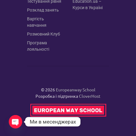
Тестування рівня
Education.ua –
СЕРБСЬКА
Курси в Україні
Розклад занять
СЛОВАЦЬКА
Вартість
навчання
СЛОВЕНСЬКА
Розмовний Клуб
ФІНСЬКА
Програма
ХОРВАТСЬКА
лояльності
ЧЕСЬКА
ШВЕДСЬКА
© 2026
Europeanway School
Розробка і підтримка
CloverHost
Ми в месенджерах
Open chaty