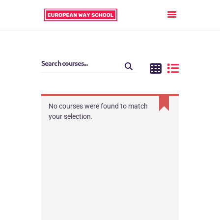
ГОЛОВНА
АНГЛІЙСЬКА
НІМЕЦЬКА
No courses were found to match
your selection.
ФРАНЦУЗЬКА
ІСПАНСЬКА
ІТАЛІЙСЬКА
ПОЛЬСЬКА
УГОРСЬКА
АЛБАНСЬКА
БОЛГАРСЬКА