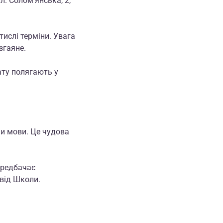
л. Солом'янська, 2,
тислі терміни. Увага
згаяне.
ату полягають у
и мови. Це чудова
ередбачає
 від Школи.