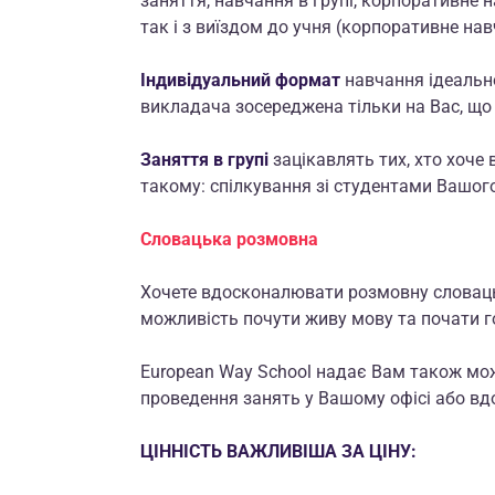
заняття, навчання в групі, корпоративне 
так і з виїздом до учня (корпоративне нав
Індивідуальний формат
навчання ідеально
викладача зосереджена тільки на Вас, що
Заняття в групі
зацікавлять тих, хто хоче
такому: спілкування зі студентами Вашого 
Словацька розмовна
Хочете вдосконалювати розмовну словац
можливість почути живу мову та почати 
European Way School надає Вам також мо
проведення занять у Вашому офісі або вдо
ЦІННІСТЬ ВАЖЛИВІША ЗА ЦІНУ: