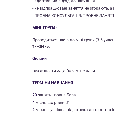
- адаптивний підхід до навчання
- не відпрацьовані заняття не згорають, 
- ПРОБНА КОНСУЛЬТАЦІЯ/ПРОБНЕ ЗАНЯТ
МІНІ-ГРУПА:
Проводиться набір до міні-групи (3-6 учас
тиждень.
Онлайн
Без доплати за учбові матеріали.
ТЕРМІНИ НАВЧАННЯ
20
занять - повна База
4
місяці до рівня B1
2
місяці - успішна підготовка до тестів та і