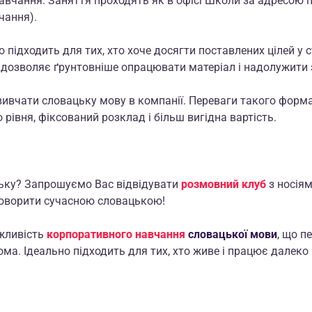
СЛОВАЦЬКА
навчання. Заняття проходять як в офісі Школи за адресою п
чання).
СЛОВЕНСЬКА
 підходить для тих, хто хоче досягти поставлених цілей у с
 дозволяє ґрунтовніше опрацювати матеріал і надолужити 
ФІНСЬКА
 вивчати словацьку мову в компанії. Переваги такого форм
ХОРВАТСЬКА
рівня, фіксований розклад і більш вигідна вартість.
ЧЕСЬКА
ьку? Запрошуємо Вас відвідувати
розмовний клуб
з носіям
ШВЕДСЬКА
говорити сучасною словацькою!
жливість
корпоративного навчання
словацької
мови
, що п
ма. Ідеально підходить для тих, хто живе і працює далеко