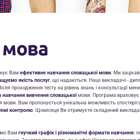
ЛИТОВСЬКА
МАКЕДОНСЬКА
МАЛЬТІЙСЬКА
 мова
МОЛДАВСЬКА
НОРВЕЗЬКА
онує Вам
ефективне навчання словацької мови
. Ми зацікав
ащуємо якість послуг
, що надаються. Наші викладачі - дип
ПОРТУГАЛЬСЬКА
Після проходження тесту на рівень знань і консультації ме
а навчання
вивчення словацької
мови. Програма враховує 
РУМУНСЬКА
я мови. Вам пропонується унікальна можливість спостеріга
темі контролю
. Щомісяця Ви отримуєте складений виклада
СЕРБСЬКА
уємо Вам
гнучкий графік
і різноманітні формати навчання:
і