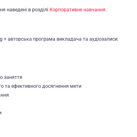
ня наведені в розділі
Корпоративне навчання
.
zág + авторська програма викладача та аудіозаписи.
го заняття
го та ефективного досягнення мети
ання
и