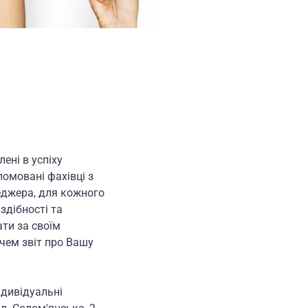
лені в успіху
ломовані фахівці з
неджера, для кожного
здібності та
ти за своїм
чем звіт про Вашу
ндивідуальні