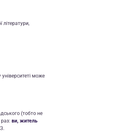
 літератури,
 університеті може
дського (тобто не
е раз:
ви, житель
З.