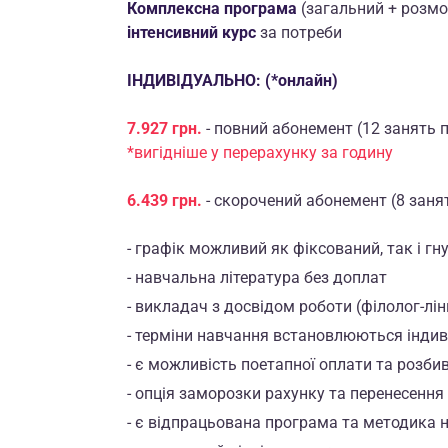
Комплексна програма
(загальний + розмо
інтенсивний курс
за потреби
ІНДИВІДУАЛЬНО: (*онлайн)
7.927 грн.
- повний абонемент (12 занять 
*вигідніше у перерахунку за годину
6.439 грн.
- скорочений абонемент (8 заня
- графік можливий як фіксований, так і г
- навчальна література без доплат
- викладач з досвідом роботи (філолог-лін
- терміни навчання встановлюються індив
- є можливість поетапної оплати та розби
- опція заморозки рахунку та перенесення
- є відпрацьована програма та методика 