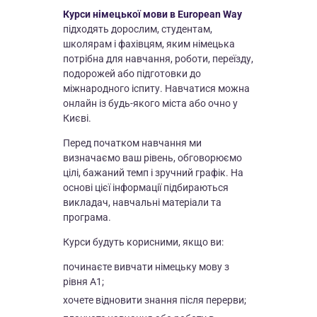
Курси німецької мови в European Way
СЕРБСЬКА
підходять дорослим, студентам,
СЛОВАЦЬКА
школярам і фахівцям, яким німецька
потрібна для навчання, роботи, переїзду,
СЛОВЕНСЬКА
подорожей або підготовки до
ФІНСЬКА
міжнародного іспиту. Навчатися можна
онлайн із будь-якого міста або очно у
ХОРВАТСЬКА
Києві.
ЧЕСЬКА
Перед початком навчання ми
визначаємо ваш рівень, обговорюємо
ШВЕДСЬКА
цілі, бажаний темп і зручний графік. На
основі цієї інформації підбираються
викладач, навчальні матеріали та
програма.
Курси будуть корисними, якщо ви:
починаєте вивчати німецьку мову з
рівня A1;
хочете відновити знання після перерви;