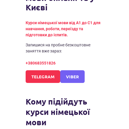
Києві
ГОЛЛАНДСЬКА
ГРЕЦЬКА
Курси німецької мови від A1 до C1 для
ДАНСЬКА МОВА
навчання, роботи, переїзду та
підготовки до іспитів.
ЕСТОНСЬКА
Запишися на пробне безкоштовне
ІРЛАНДСЬКА
заняття вже зараз:
ЛАТИСЬКА
+380683551826
ЛИТОВСЬКА
МАКЕДОНСЬКА
МАЛЬТІЙСЬКА
МОЛДАВСЬКА
Кому підійдуть
НОРВЕЗЬКА
курси німецької
ПОРТУГАЛЬСЬКА
мови
РУМУНСЬКА