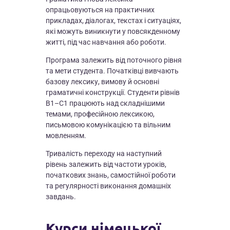
опрацьовуються на практичних
прикладах, діалогах, текстах і ситуаціях,
які можуть виникнути у повсякденному
житті, під час навчання або роботи.
Програма залежить від поточного рівня
та мети студента. Початківці вивчають
базову лексику, вимову й основні
граматичні конструкції. Студенти рівнів
B1–C1 працюють над складнішими
темами, професійною лексикою,
письмовою комунікацією та вільним
мовленням.
Тривалість переходу на наступний
рівень залежить від частоти уроків,
початкових знань, самостійної роботи
та регулярності виконання домашніх
завдань.
Курси німецької