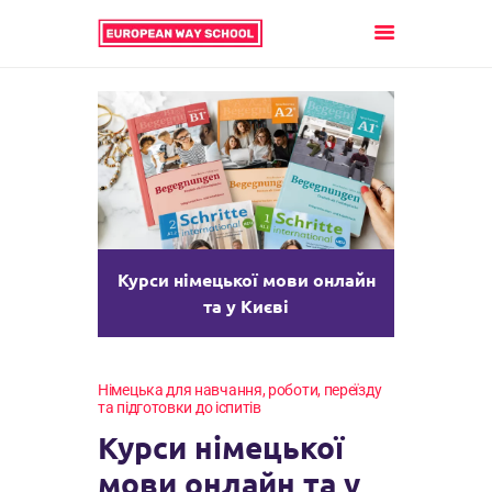
ГОЛОВНА
АНГЛІЙСЬКА
НІМЕЦЬКА
ФРАНЦУЗЬКА
Курси німецької мови онлайн
ІСПАНСЬКА
та у Києві
ІТАЛІЙСЬКА
ПОЛЬСЬКА
Німецька для навчання, роботи, переїзду
та підготовки до іспитів
УГОРСЬКА
Курси німецької
АЛБАНСЬКА
мови онлайн та у
БОЛГАРСЬКА