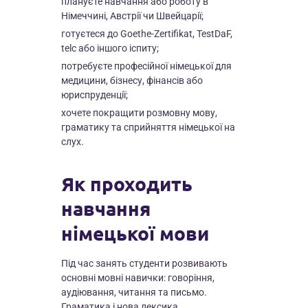
плануєте навчання або роботу в
Німеччині, Австрії чи Швейцарії;
готуєтеся до Goethe-Zertifikat, TestDaF,
telc або іншого іспиту;
потребуєте професійної німецької для
медицини, бізнесу, фінансів або
юриспруденції;
хочете покращити розмовну мову,
граматику та сприйняття німецької на
слух.
Як проходить
навчання
німецької мови
Під час занять студенти розвивають
основні мовні навички: говоріння,
аудіювання, читання та письмо.
Граматика і нова лексика